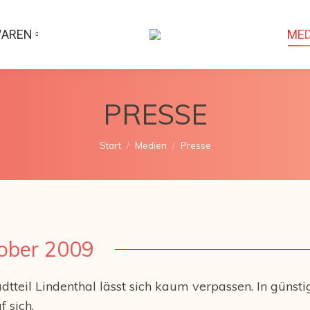
WAREN
MED
PRESSE
Sie befinden sich hier:
Start
Medien
Presse
tober 2009
tteil Lindenthal lässt sich kaum verpassen. In günsti
 sich.